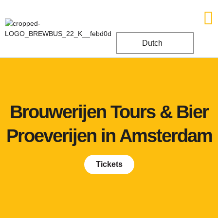
Dutch
Tours & Ta
Wall of love
Brouwerijen Tours & Bier
Proeverijen in Amsterdam
Tickets