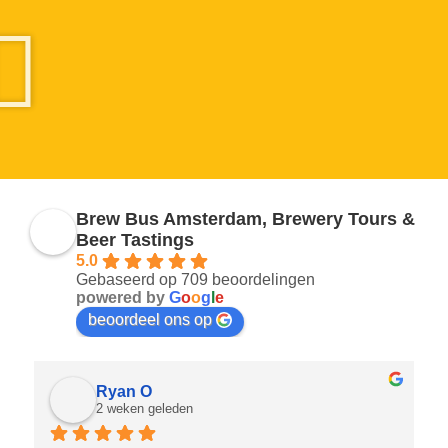
Brew Bus Amsterdam, Brewery Tours &
Beer Tastings
5.0
Gebaseerd op 709 beoordelingen
powered by
G
o
o
g
l
e
beoordeel ons op
Ryan O
2 weken geleden